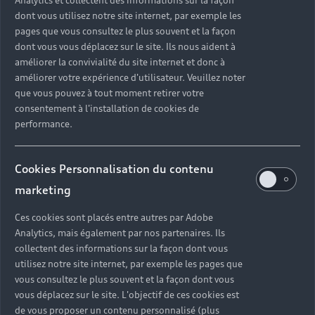
Analytics et collectent des informations sur la façon
Financer mon Audi
Voiture commerciale
dont vous utilisez notre site internet, par exemple les
Accessibilité - Clients Sourds et Malentendants
Avant
Offres Après-Vente
Garanties Audi
pages que vous consultez le plus souvent et la façon
Histoire du progrès
Voiture de direction
Trouver mon Partenaire Audi
SUV électrique
dont vous vous déplacez sur le site. Ils nous aident à
Accessoires et équipements
Audi rent : location courte durée
améliorer la convivialité du site internet et donc à
Notre vision
SUV société
SUV hybride
améliorer votre expérience d'utilisateur. Veuillez noter
Espace personnel myAudi
Espace Client Audi Financial Services
© 2026 Audi France. Tous droits réservés.
que vous pouvez à tout moment retirer votre
Audi Sport
Achat véhicule de société
SUV
consentement à l'installation de cookies de
Audi connect
Heycar
Mentions légales
Politique sur les cookies
Nos technologies
performance.
Avantages voiture société
SUV compact
Gérer vos cookies
Politique de confidentialité
Informations client
myAudi experience
Flotte automobile
Système de lanceur d'alerte
Functions on Demand
Cookies Personnalisation du contenu
Fiche produit environnementale
Audi Shop : Boutique Officielle
TVS
marketing
Devis & RDV entretien en ligne
Action de Service EA 189
Espace actualités Audi
Demande d'information
Carrières
LLD
Ces cookies sont placés entre autres par Adobe
Audi Assistance
Opérateurs indépendants
Réseau Audi
Analytics, mais également par nos partenaires. Ils
Carrières
Recevez toute l'actualité Audi
collectent des informations sur la façon dont vous
Campagne de rappel Airbag Takata
Espace Presse
Mentions légales AUDI AG
utilisez notre site internet, par exemple les pages que
Mise à jour logiciel
vous consultez le plus souvent et la façon dont vous
Déclaration d'accessibilité
vous déplacez sur le site. L'objectif de ces cookies est
Signaler un contenu illégal
de vous proposer un contenu personnalisé (plus