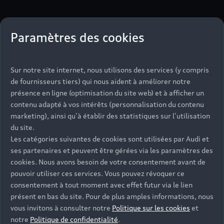
Paramètres des cookies
Sur notre site internet, nous utilisons des services (y compris
de fournisseurs tiers) qui nous aident à améliorer notre
présence en ligne (optimisation du site web) et à afficher un
contenu adapté à vos intérêts (personnalisation du contenu
marketing), ainsi qu’à établir des statistiques sur l’utilisation
¹Audi France, division de Volkswagen Group France
du site.
responsable du traitement, traite les données à caractère
Les catégories suivantes de cookies sont utilisées par Audi et
personnel recueillies dans ce formulaire pour répondre à
ses partenaires et peuvent être gérées via les paramètres des
votre demande d'information ou à votre réclamation et
cookies. Nous avons besoin de votre consentement avant de
nous permettre de vous recontacter conformément à
pouvoir utiliser ces services. Vous pouvez révoquer ce
votre demande.
consentement à tout moment avec effet futur via le lien
présent en bas du site. Pour de plus amples informations, nous
vous invitons à consulter notre
Politique sur les cookies
et
notre
Politique de confidentialité
.