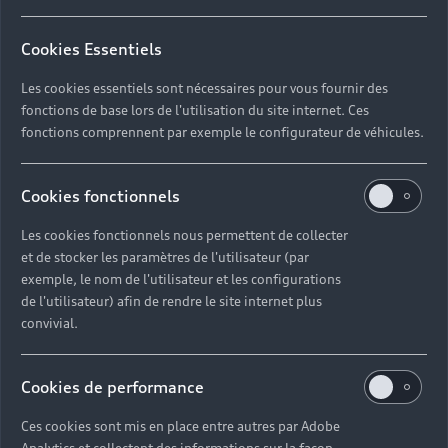
Cookies Essentiels
Retour en haut
Les cookies essentiels sont nécessaires pour vous fournir des
fonctions de base lors de l'utilisation du site internet. Ces
Accès rapides
fonctions comprennent par exemple le configurateur de véhicules.
Modèles
Quelle Audi me correspond ?
Cookies fonctionnels
Tous les modèles
Les cookies fonctionnels nous permettent de collecter
Achat et location
et de stocker les paramètres de l'utilisateur (par
Recherche de véhicules neufs
Électrique
exemple, le nom de l'utilisateur et les configurations
Pour les professionnels
de l'utilisateur) afin de rendre le site internet plus
Véhicules d'occasion disponibles
Hybride rechargeable
convivial.
Offres du moment
Offres pour les professionnels
Citadine
Votre Audi
Configurer mon Audi
Cookies de performance
Voiture électrique
Demander un essai
Compacte
Réservation et option d'achat
Univers Audi
Ces cookies sont mis en place entre autres par Adobe
Voiture hybride
Informations et Service Clients
Berline
Entretenir et réparer mon Audi